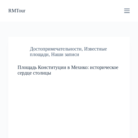
П
RMTour
е
р
е
й
т
и
к
Достопримечательности
,
Известные
с
площади
,
Наши записи
у
т
и
Площадь Конституции в Мехико: историческое
сердце столицы